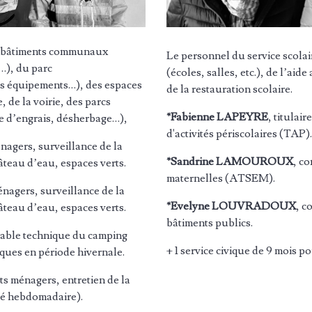
es bâtiments communaux
Le personnel du service scolai
s…), du parc
(écoles, salles, etc.
), de l
’aide 
es équipements…), des espaces
de la restauration scolaire.
, de la voirie, des parcs
*Fabienne LAPEYRE
, titulaire
e d
’
engrais, d
é
sherbage
…),
d'activités périscolaires (TAP).
énagers, surveillance de la
*Sandrine LAMOUROUX
, co
âteau d’eau, espaces verts.
maternelles (ATSEM).
ménagers, surveillance de la
*Evelyne LOUVRADOUX
, c
âteau d’eau, espaces verts.
bâtiments publics.
nsable technique du camping
+ 1 service civique de 9 mois po
iques en période hivernale.
ets ménagers, entretien de la
ché hebdomadaire).