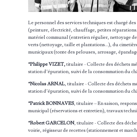
Le personnel des services techniques est chargé d
(peinture, électricité, chauffage, petites réparation
matériel communal (entretien régulier, nettoyage d
verts (nettoyage, taille et plantations…), du cimetière
municipaux (tonte des pelouses, arrosage, é
pandag
*Philippe VIZET,
titulaire - Collecte des déchets m
station d’épuration, suivi de la consommation du ch
*Nicolas ARNAL
, titulaire - Collecte des déchets 
station d’épuration, suivi de la consommation du ch
*Patrick BONNAVES
, titulaire – En saison, respo
municipal (réservations et entretien), travaux techn
*Robert GARCELON
, titulaire - Collecte des déch
voirie, régisseur de recettes (stationnement et mar