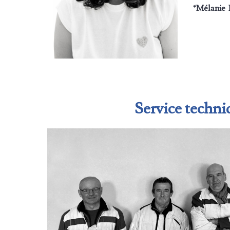
*Mélani
Service techni