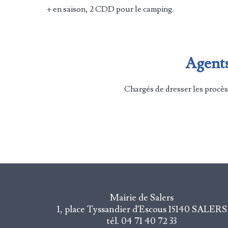
+ en saison, 2 CDD pour le camping.
Agents
Charg
és de dresser les procè
Mairie de Salers
1, place Tyssandier d'Escous
15140 SALERS
tél. 04 71 40 72 33