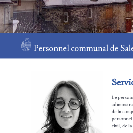
Personnel communal de Sal
Servi
Le personn
administrat
de la comp
personnel,
civil, de 