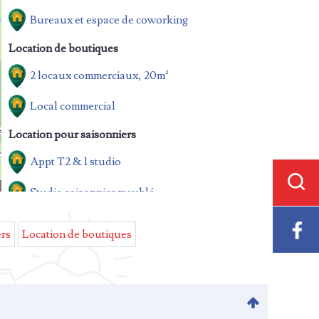
Bureaux et espace de coworking
Location de boutiques
2 locaux commerciaux, 20m²
Local commercial
Location pour saisonniers
Appt T2 & 1 studio
Studio saisonnier meublé
Maisons à vendre
ers
Location de boutiques
Immeuble de rapport, 140m²
Maison ancienne Salers, 177m²
Maison de bourg, 65m²