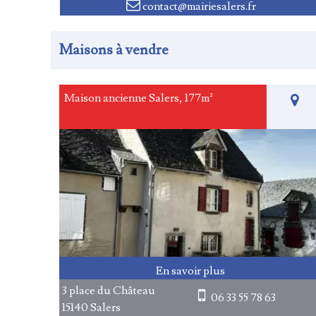
contact@mairiesalers.fr
Maisons à vendre
Maison ancienne Salers, 177m²
3 place du Château
06 33 55 78 63
15140 Salers