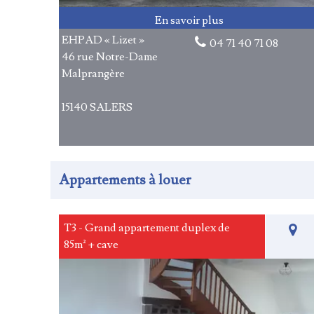
EHPAD « Lizet »
04 71 40 71 08
46 rue Notre-Dame
Malprangère
15140 SALERS
Appartements à louer
T3 - Grand appartement duplex de
85m² + cave