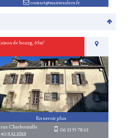
contact@mairiesalers.fr
aison de bourg, 65m²
 rue Charbonnille
06 33 55 78 63
5140 SALERS