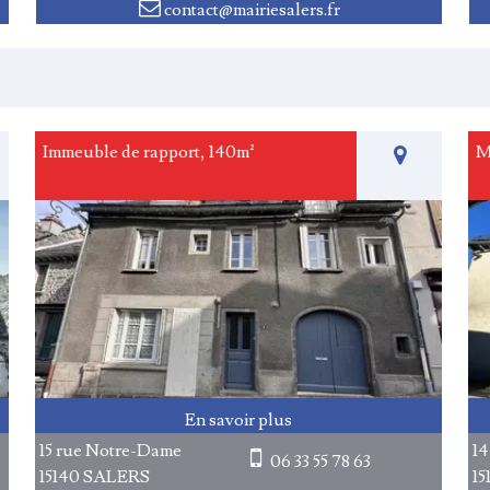
contact@mairiesalers.fr
Immeuble de rapport, 140m²
M
15 rue Notre-Dame
14
06 33 55 78 63
15140 SALERS
1