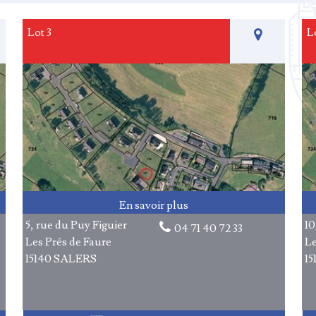
Lot 3
Lo
5, rue du Puy Figuier
10
04 71 40 72 33
Les Prés de Faure
Le
15140 SALERS
1