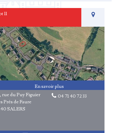
Maison à louer
t 11
Maison non meublée, 150m²
Terrains constructibles
Lot 2
Lot 3
Lot 11
, rue du Puy Figuier
04 71 40 72 33
s Prés de Faure
5140 SALERS