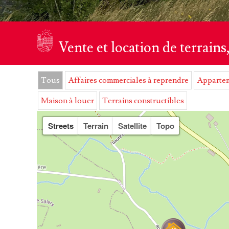
Vente et location de terrai
Tous
Affaires commerciales à reprendre
Appartem
Maison à louer
Terrains constructibles
Streets
Terrain
Satellite
Topo