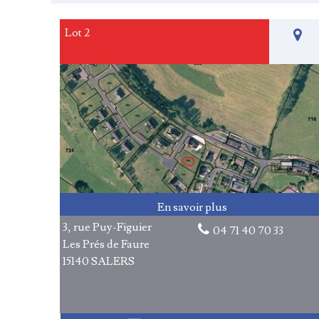
Lot 2
3, rue Puy-Figuier
04 71 40 70 33
Les Prés de Faure
15140 SALERS