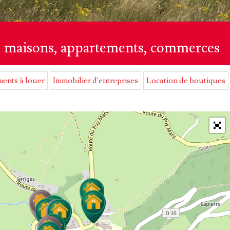
ns, maisons, appartements, commerces
ents à louer
Immobilier d'entreprises
Location de boutiques