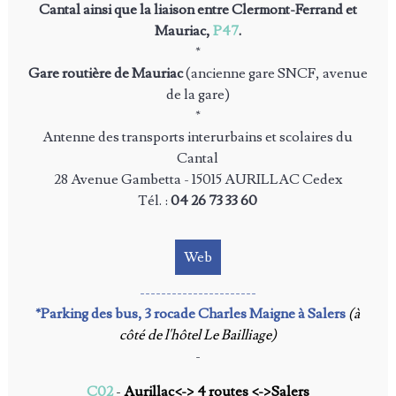
Cantal ainsi que la liaison entre Clermont-Ferrand et
Mauriac,
P47
.
*
Gare routière de Mauriac
(ancienne gare SNCF, avenue
de la gare)
*
Antenne des transports interurbains et scolaires du
Cantal
28 Avenue Gambetta - 15015 AURILLAC Cedex
Tél. :
04 26 73 33 60
Web
----------------------
*Parking des bus, 3 rocade Charles Maigne à Salers
(à
côté de l'hôtel Le Bailliage)
-
C02
-
Aurillac<-> 4 routes <->Salers