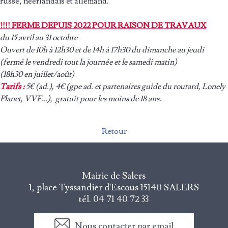
russe, néerlandais et allemand.
!!!! FERME DEPUIS 2022 POUR RAISON DE TRAVAUX
du 15 avril au 31 octobre
Ouvert de 10h à 12h30 et de 14h à 17h30 du dimanche au jeudi
(fermé le vendredi tout la journée et le samedi matin)
(18h30 en juillet/août)
Tarifs :
5€ (ad.), 4€ (gpe ad. et partenaires guide du routard, Lonely
Planet, VVF...), gratuit pour les moins de 18 ans.
Retour
Mairie de Salers
1, place Tyssandier d'Escous
15140 SALERS
tél. 04 71 40 72 33
Nous contacter par email