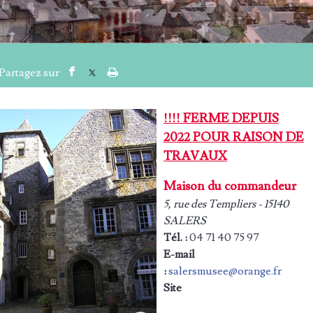
!!!! FERME DEPUIS
2022 POUR RAISON DE
TRAVAUX
Maison du commandeur
5, rue des Templiers - 15140
SALERS
Tél. :
04 71 40 75 97
E-mail
:
salersmusee@orange.fr
Site