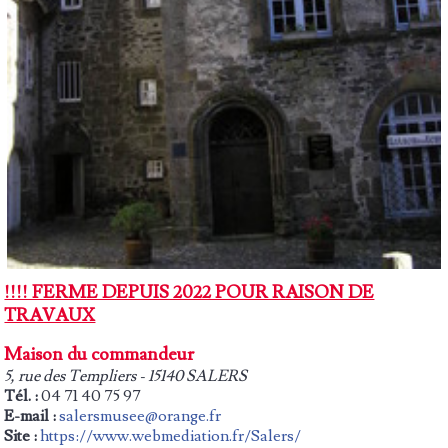
!!!! FERME DEPUIS 2022 POUR RAISON DE
TRAVAUX
Maison du commandeur
5, rue des Templiers - 15140 SALERS
Tél. :
04 71 40 75 97
E-mail :
salersmusee@orange.fr
Site :
https://www.webmediation.fr/Salers/