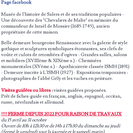
Page facebook
Musée de l'histoire de Salers et de ses traditions populaires -
Une découverte des "Chevaliers de Malte" en mémoire du
commandeur de Israël de Mossier (1685-1745), ancien
propriétaire de cette maison.
Belle demeure bourgeoise Renaissance avec la galerie de style
gothique et sculptures symboliques étonnantes, ses clefs de
voûte et culots de retombées d'ogives - Grandes salles, salons
et mobiliers (XVIIIème & XIXème s.) - Cheminées
monumentales (XVème s.) - Apothicairerie classée ISMH (1891)
- Demeure inscrite à L'ISMH (1927) - Expositions temporaires :
photographies de l'abbé Gély et les vaches en peinture.
Visites guidées ou libres
:
visites guidées proposées.
Prêt de fiches-guide en français, anglais, espagnol, occitan,
russe, néerlandais et allemand.
!!!! FERME DEPUIS 2022 POUR RAISON DE TRAVAUX
du 15 avril au 31 octobre
Ouvert de 10h à 12h30 et de 14h à 17h30 du dimanche au jeudi
(fermé le vendredi tout la journée et le samedi matin)